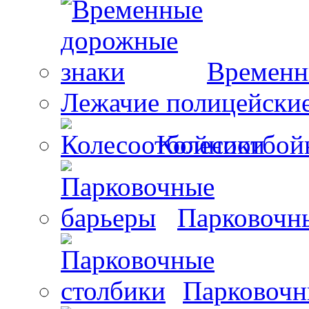
Временн
Лежачие полицейски
Колесоотбой
Парковочн
Парковочн